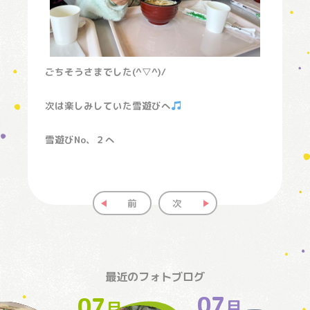
ごちそうさまでした(^▽^)/
次は楽しみしていた雪遊びへ
雪遊びNo、２へ
前
次
最近のフォトブログ
07
07
月
月
月