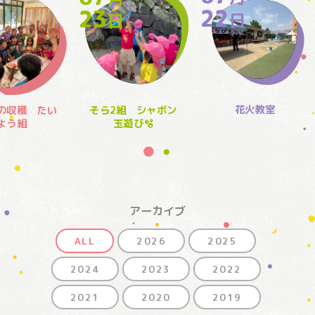
22
23
日
日
日
花火教室
の収穫 たい
そら2組 シャボン
よう組
玉遊び🫧
アーカイブ
ALL
2026
2025
2024
2023
2022
2021
2020
2019