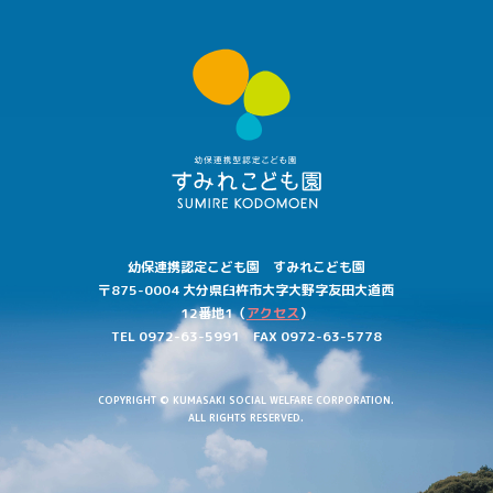
す
み
れ
こ
ど
も
園
幼保連携認定こども園 すみれこども園
〒875-0004
大分県
臼杵市大字
大野字
友田大道西
12番地1
（
アクセス
）
TEL 0972-63-5991
FAX 0972-63-5778
COPYRIGHT © KUMASAKI SOCIAL WELFARE CORPORATION.
ALL RIGHTS RESERVED.