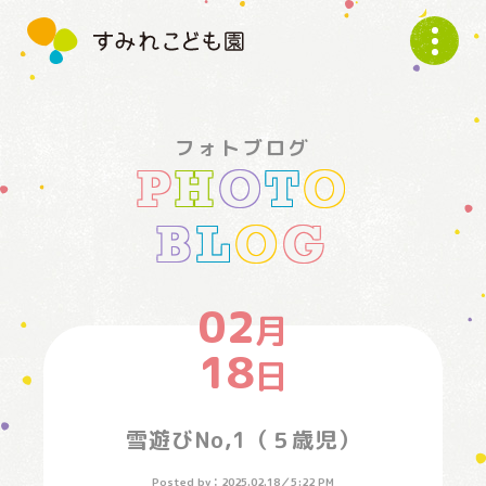
す
み
れ
こ
ど
フォトブログ
も
P
H
O
T
O
園
B
L
O
G
02
月
18
日
雪遊びNo,1（５歳児）
Posted by：
2025.02.18
／
5:22 PM