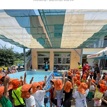
Posted by：
2025.07.02
／
4:03 PM