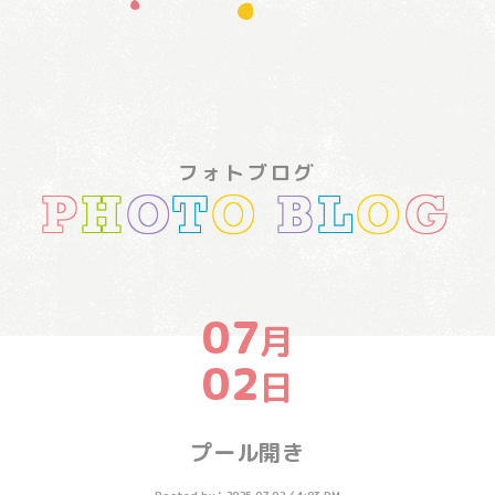
フォトブログ
P
H
O
T
O
B
L
O
G
07
月
02
日
プール開き