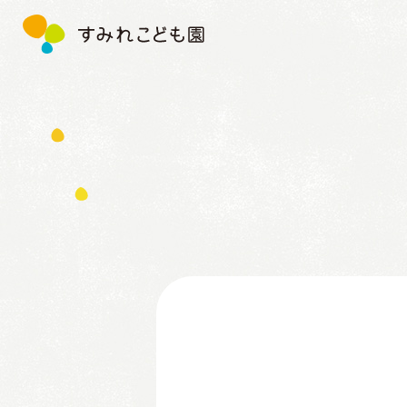
す
み
れ
こ
ど
も
園