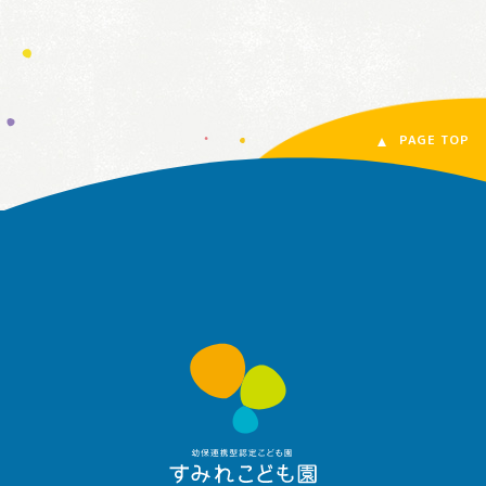
PAGE TOP
す
み
れ
こ
ど
も