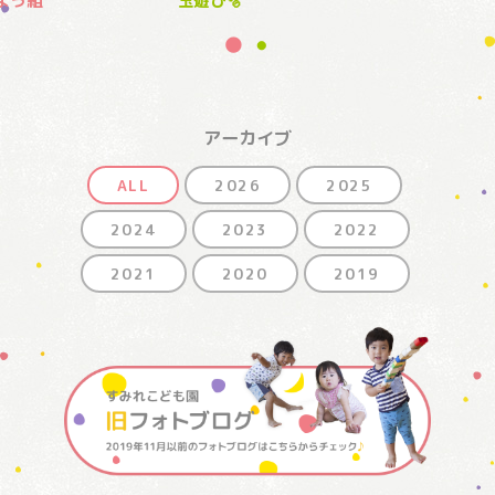
よう組
玉遊び🫧
アーカイブ
ALL
2026
2025
2024
2023
2022
2021
2020
2019