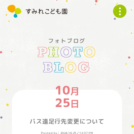
す
み
れ
こ
ど
フォトブログ
も
P
H
O
T
O
園
B
L
O
G
10
月
25
日
バス遠足行先変更について
Posted by：
2024.10.25
／
12:37 PM