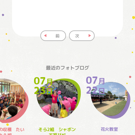
前
次
最近のフォトブログ
07
07
月
月
月
22
23
日
日
日
花火教室
の収穫 たい
そら2組 シャボン