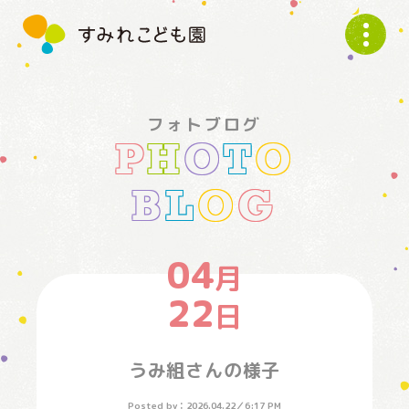
す
み
れ
こ
ど
フォトブログ
も
P
H
O
T
O
園
B
L
O
G
04
月
22
日
うみ組さんの様子
Posted by：
2026.04.22
／
6:17 PM