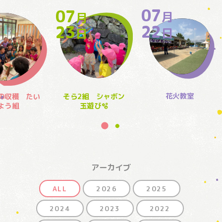
07
07
月
月
月
22
23
日
日
日
花火教室
の収穫 たい
そら2組 シャボン
よう組
玉遊び🫧
アーカイブ
ALL
2026
2025
2024
2023
2022