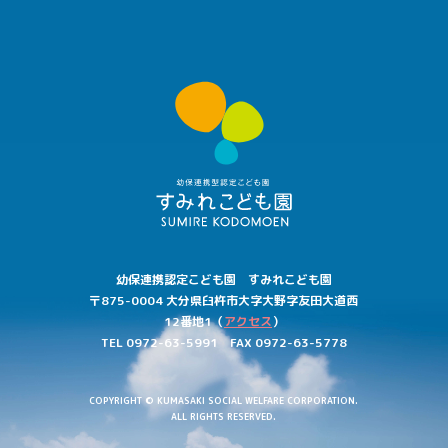
す
み
れ
こ
ど
も
園
幼保連携認定こども園 すみれこども園
〒875-0004
大分県
臼杵市大字
大野字
友田大道西
12番地1
（
アクセス
）
TEL 0972-63-5991
FAX 0972-63-5778
COPYRIGHT © KUMASAKI SOCIAL WELFARE CORPORATION.
ALL RIGHTS RESERVED.