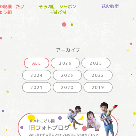
花火教室
の収穫 たい
そら2組 シャボン
よう組
玉遊び🫧
アーカイブ
ALL
2026
2025
2024
2023
2022
2021
2020
2019