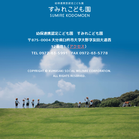
ど
も
園
幼保連携認定こども園 すみれこども園
〒875-0004
大分県
臼杵市大字
大野字
友田大道西
12番地1
（
アクセス
）
TEL 0972-63-5991
FAX 0972-63-5778
COPYRIGHT © KUMASAKI SOCIAL WELFARE CORPORATION.
ALL RIGHTS RESERVED.