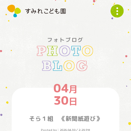
す
み
れ
こ
ど
フォトブログ
も
P
H
O
T
O
園
B
L
O
G
04
月
30
日
そら１組 《新聞紙遊び》
Posted by：
2026.04.30
／
2:29 PM