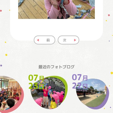
前
次
最近のフォトブログ
07
07
月
月
月
22
23
日
日
日