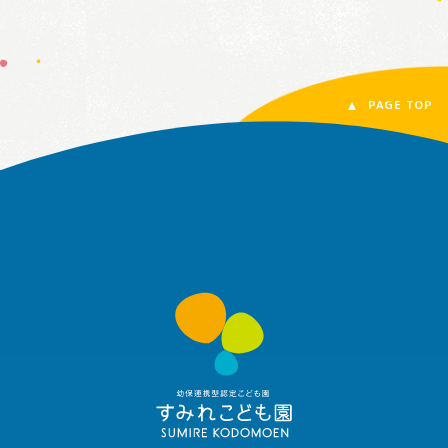
PAGE TOP
す
み
れ
こ
ど
も
園