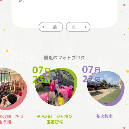
た。
前
次
最近のフォトブログ
07
07
月
月
月
22
23
日
日
日
花火教室
の収穫 たい
そら2組 シャボン
よう組
玉遊び🫧