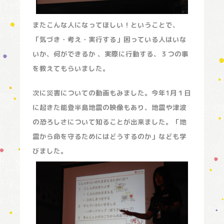
またこんな人になってほしい！ということで、
「気づき・考え・実行する」困っている人はいな
いか、何ができるか 、実際に行動する、３つの事
を教えてもらいました。
次に災害についての動画もみました。今年1月１日
に起きた能登半島地震の映像もあり、地震や津波
の恐ろしさについて知ることが出来ました。「地
震から命を守るためにはどうするのか」なども学
びました。