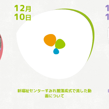
12
月
10
日
新福祉センターすみれ館落成式で流した動
画について