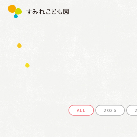
す
み
れ
こ
ど
も
園
ALL
2026