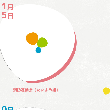
11
月
15
日
消防運動会（たいよう組）
10
月