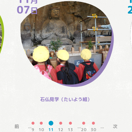
07
日
石仏見学（たいよう組）
前
次
...
...
...
9
10
11
12
13
20
30