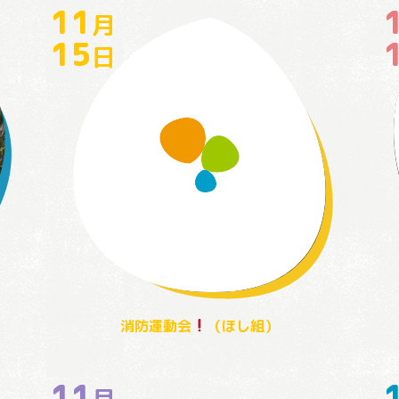
11
月
15
日
消防運動会
（ほし組）
11
月