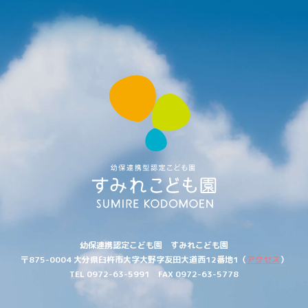
す
み
れ
こ
ど
も
園
幼保連携認定こども園 すみれこども園
〒875-0004
大分県
臼杵市大字
大野字
友田大道西
12番地1
（
アクセス
）
TEL 0972-63-5991
FAX 0972-63-5778