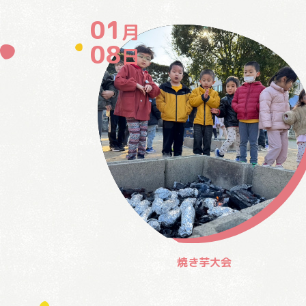
01
月
08
日
焼き芋大会