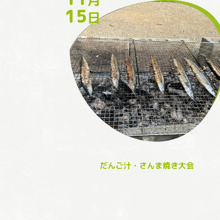
15
日
だんご汁・さんま焼き大会