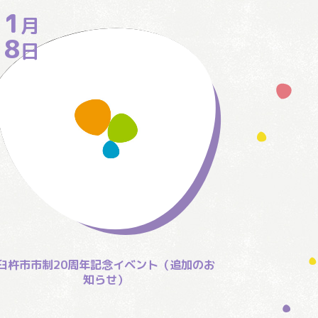
11
月
18
日
臼杵市市制20周年記念イベント（追加のお
知らせ）