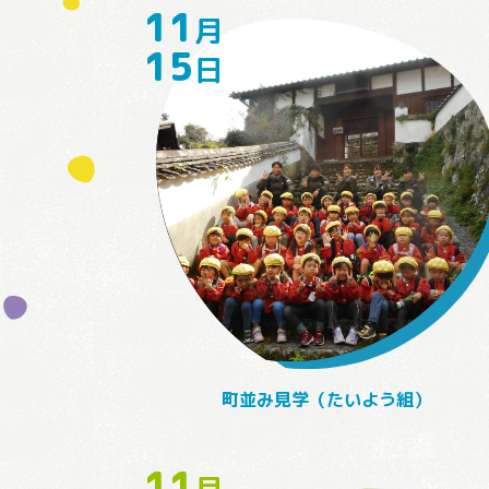
11
月
15
日
町並み見学（たいよう組）
11
月