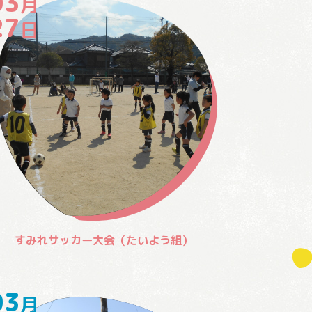
03
月
27
日
すみれサッカー大会（たいよう組）
03
月