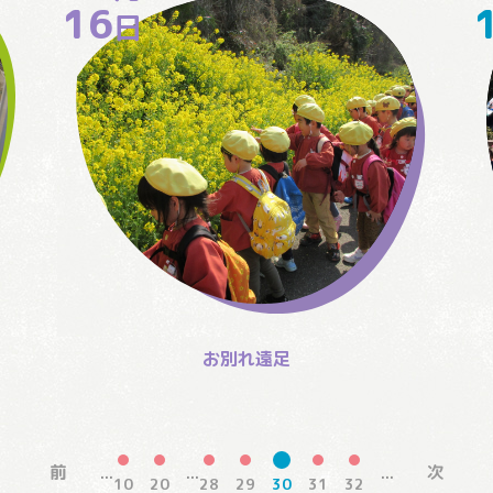
16
日
・
お別れ遠足
前
次
...
...
...
10
20
28
29
30
31
32