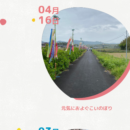
04
月
16
日
元気におよぐこいのぼり