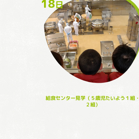
18
日
給食センター見学（５歳児たいよう１組
２組）