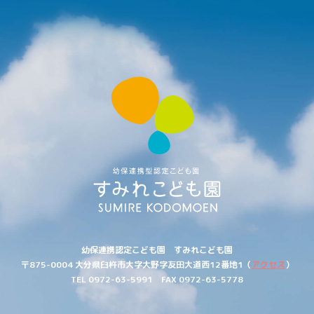
す
み
れ
こ
ど
も
園
幼保連携認定こども園 すみれこども園
〒875-0004
大分県
臼杵市大字
大野字
友田大道西
12番地1
（
アクセス
）
TEL 0972-63-5991
FAX 0972-63-5778