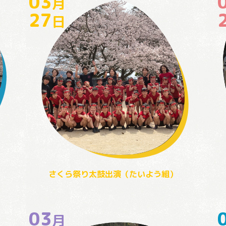
03
月
27
日
さくら祭り太鼓出演（たいよう組）
03
月