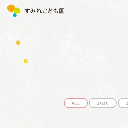
す
み
れ
こ
ど
も
園
ALL
2026