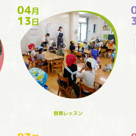
04
月
13
日
食育レッスン