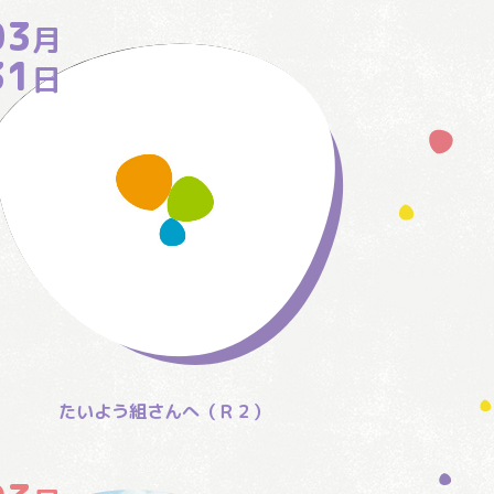
03
月
31
日
たいよう組さんへ（Ｒ２）