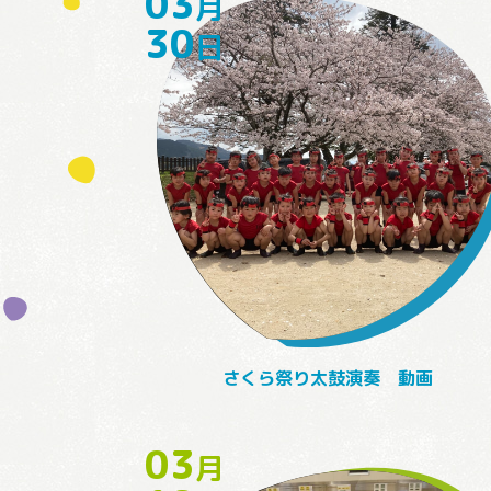
03
月
30
日
さくら祭り太鼓演奏 動画
03
月